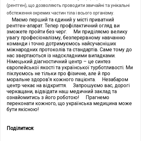
(рентген), що дозволяють проводити звичайні та унікальні
обстеження окремих частин тіла і всього організму.
Маємо перший та єдиний у місті приватний
рентген-апарат. Тепер профілактичний огляд ви
зможете пройти без черг.
Ми приділяємо велику
увагу професіоналізму, безперервному навчанню
команди і точно дотримуємось найсучасніших
міжнародних протоколів та стандартів. Саме тому до
нас звертаються із надскладними випадками.
Німецький діагностичний центр – це синтез
європейської якості та української турботливості. Ми
піклуємось не тільки про фізичне, але й про
моральне здоров’я кожного пацієнта.
Незабаром
центр чекає на відкриття.
Запрошуємо вас, дорогі
черкащани, відвідати наш медичний заклад та
ознайомитись з його роботою!
Прагнемо
переконати кожного, що українська медицина може
бути якісною!
Поділитися: